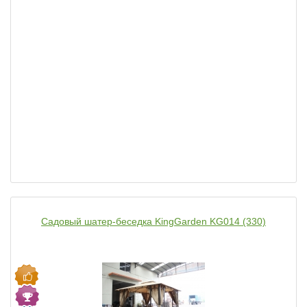
Садовый шатер-беседка KingGarden KG014 (330)