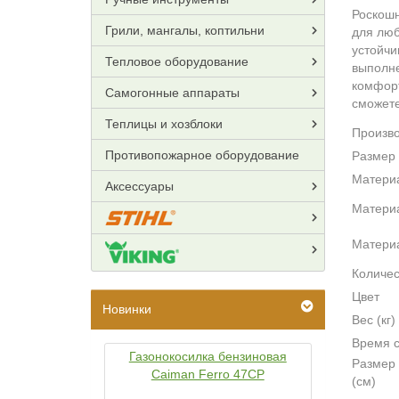
Роскош
Грили, мангалы, коптильни
для люб
устойчи
Тепловое оборудование
выполне
комфорт
Самогонные аппараты
сможете
Теплицы и хозблоки
Произв
Противопожарное оборудование
Размер 
Материа
Аксессуары
Матери
Материа
Количес
Цвет
Новинки
Вес (кг)
Время 
Газонокосилка бензиновая
Размер 
Caiman Ferro 47CP
(см)