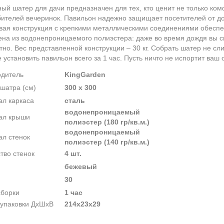
ный
шатер для дачи предназначен для тех, кто ценит не только ком
ителей вечеринок. Павильон надежно защищает посетителей от до
вая конструкция с крепкими металлическими соединениями обеспе
на из водонепроницаемого полиэстера: даже во время дождя вы с
но. Вес представленной конструкции – 30 кг. Собрать шатер не с
 установить павильон всего за 1 час. Пусть ничто не испортит ваш 
одитель
KingGarden
шатра (см)
300 х 300
л каркаса
сталь
водонепроницаемый
ал крыши
полиэстер (180 гр/кв.м.)
водонепроницаемый
л стенок
полиэстер (140 гр/кв.м.)
тво стенок
4 шт.
бежевый
30
сборки
1 час
упаковки ДxШxВ
214x23x29