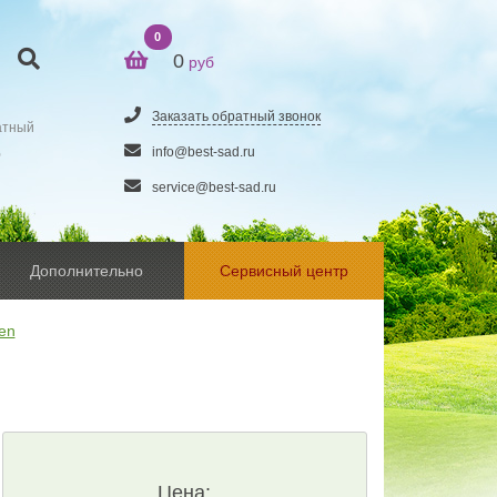
0
0
руб
Заказать обратный звонок
атный
5
info@best-sad.ru
service@best-sad.ru
Дополнительно
Сервисный центр
en
Цена: