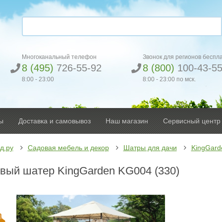
Многоканальный телефон
Звонок для регионов беспл
8 (495)
726-55-92
8 (800)
100-43-5
8:00 - 23:00
8:00 - 23:00 по мск.
ы
Доставка и самовывоз
Наш магазин
Сервисный центр
д.ру
Садовая мебель и декор
Шатры для дачи
KingGard
вый шатер KingGarden KG004 (330)