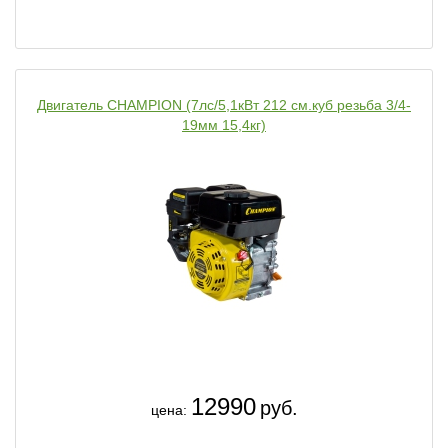
Двигатель CHAMPION (7лс/5,1кВт 212 см.куб резьба 3/4-
19мм 15,4кг)
12990
руб.
цена: