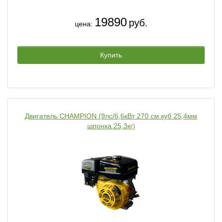
19890
руб.
цена:
Купить
Двигатель CHAMPION (9лс/6,6кВт 270 см.куб 25,4мм
шпонка 25,3кг)