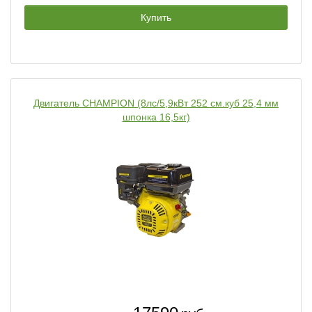
Купить
Двигатель CHAMPION (8лс/5,9кВт 252 см.куб 25,4 мм
шпонка 16,5кг)