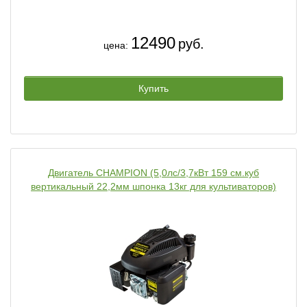
12490
руб.
цена:
Купить
Двигатель CHAMPION (5,0лс/3,7кВт 159 см.куб
вертикальный 22,2мм шпонка 13кг для культиваторов)