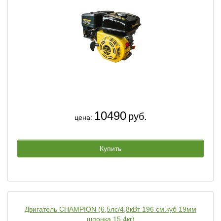
10490
руб.
цена:
Купить
Двигатель CHAMPION (6,5лс/4,8кВт 196 см.куб 19мм
шпонка 15,4кг)