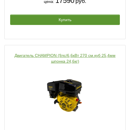
17590
руб.
цена:
Купить
Двигатель CHAMPION (9лс/6,6кВт 270 см.куб 25,4мм
шпонка 24,6кг)