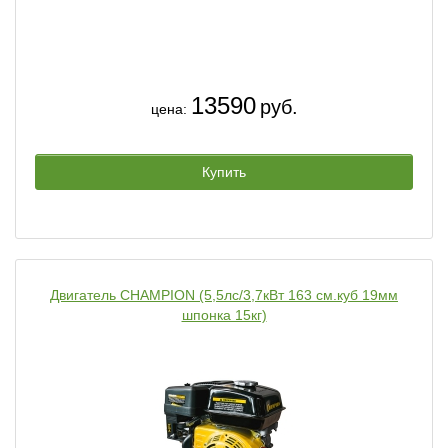
13590
руб.
цена:
Купить
Двигатель CHAMPION (5,5лс/3,7кВт 163 см.куб 19мм
шпонка 15кг)