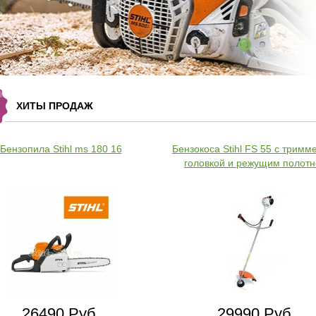
ХИТЫ ПРОДАЖ
Бензопила Stihl ms 180 16
Бензокоса Stihl FS 55 с тримм
головкой и режущим полот
26490 Руб.
29990 Руб.