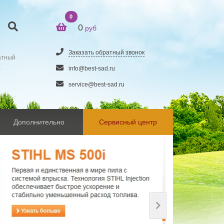
0
0
руб
Заказать обратный звонок
атный
5
info@best-sad.ru
service@best-sad.ru
Дополнительно
Сервисный центр
Next