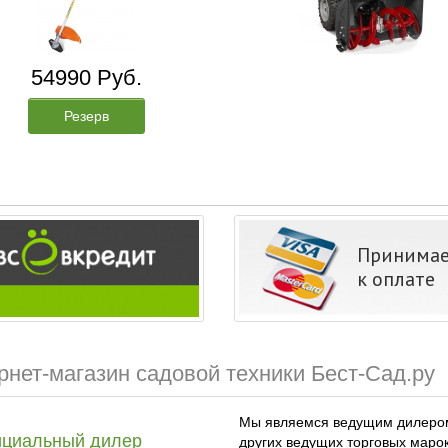
54990 Руб.
Резерв
Принима
к оплате
рнет-магазин садовой техники Бест-Сад.ру
Мы являемся ведущим дилером M
циальный дилер
других ведущих торговых марок