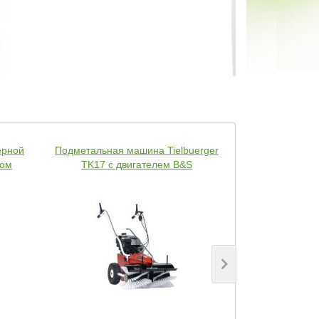
ерной
Подметальная машина Tielbuerger
Электротяпка G
ном
TK17 с двигателем B&S
Pl
239