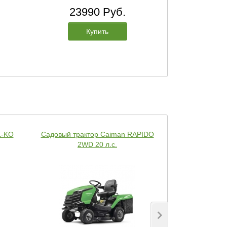
23990 Руб.
239
Купить
L-KO
Садовый трактор Caiman RAPIDO
Садовый тра
2WD 20 л.с.
2WD-