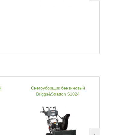
й
Снегоуборщик бензиновый
Снегоуборщ
Briggs&Stratton S1024
Opt