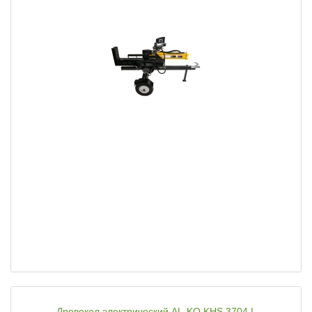
Дровокол электрический AL-KO KHS 3704 L