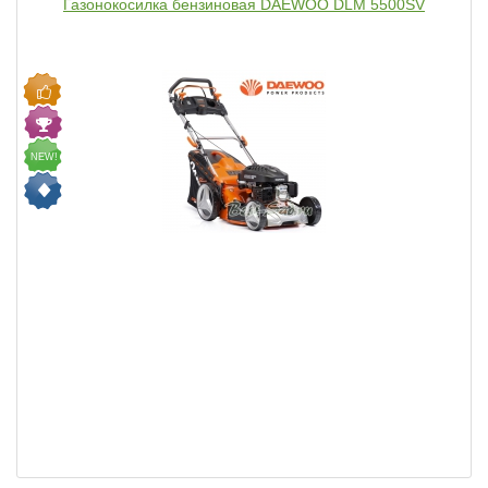
Газонокосилка бензиновая DAEWOO DLM 5500SV
NEW!