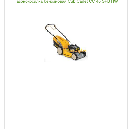
Газонокосилка бензиновая Cub Cadet CC 46 SPB HW