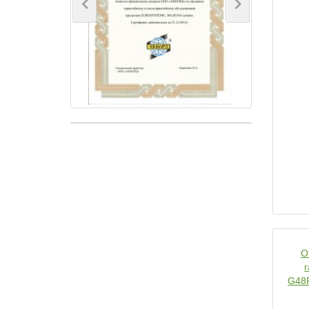
Previous
Next
O
G48P