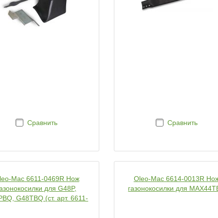
Сравнить
Сравнить
leo-Mac 6611-0469R Нож
Oleo-Mac 6614-0013R Но
газонокосилки для G48P,
газонокосилки для MAX44T
BQ, G48TBQ (ст. арт. 6611-
0221R)