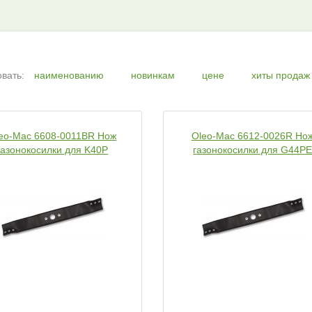
вать:
наименованию
новинкам
цене
хиты продаж
eo-Mac 6608-0011BR Нож
Oleo-Mac 6612-0026R Но
газонокосилки для K40P
газонокосилки для G44P