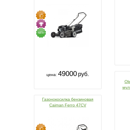
NEW!
49000
руб.
цена:
Ol
мул
Газонокосилка бензиновая
Caiman Ferro 47CV