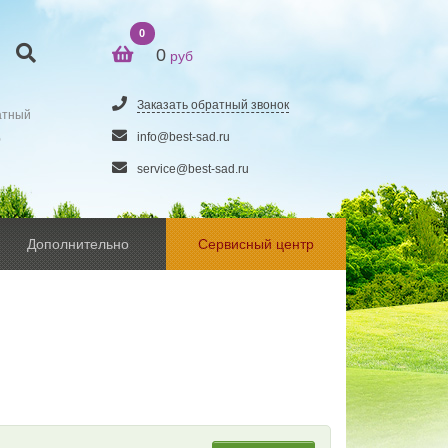
0
0
руб
Заказать обратный звонок
атный
5
info@best-sad.ru
service@best-sad.ru
Дополнительно
Сервисный центр