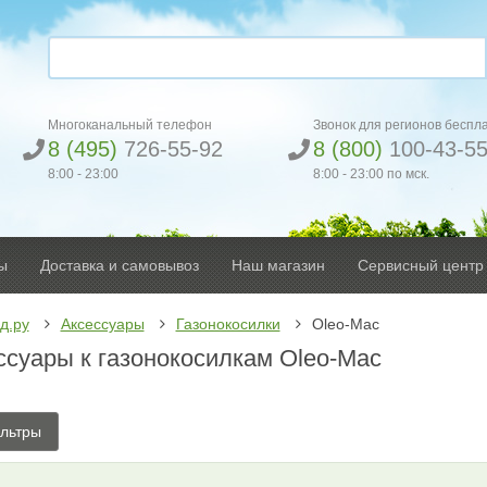
Многоканальный телефон
Звонок для регионов беспл
8 (495)
726-55-92
8 (800)
100-43-5
8:00 - 23:00
8:00 - 23:00 по мск.
ы
Доставка и самовывоз
Наш магазин
Сервисный центр
д.ру
Аксессуары
Газонокосилки
Oleo-Mac
ссуары к газонокосилкам Oleo-Mac
льтры