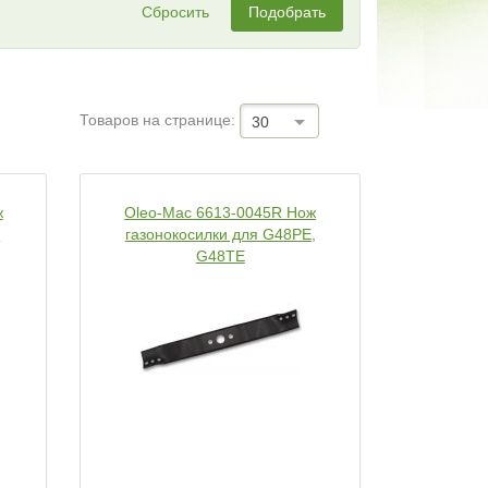
Сбросить
Подобрать
Товаров на странице:
30
ж
Oleo-Mac 6613-0045R Нож
E
газонокосилки для G48PE,
G48TE