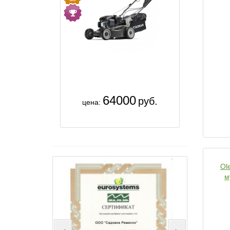
64000
руб.
цена:
Ol
м