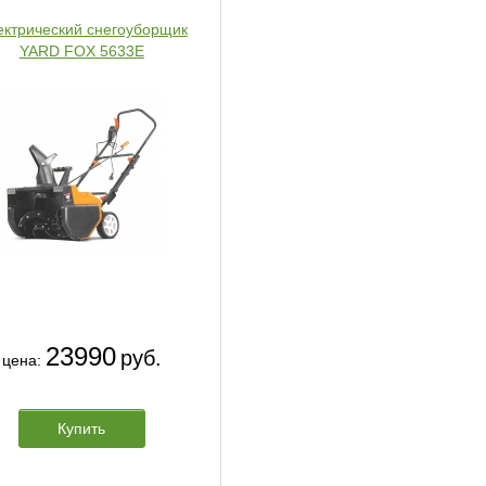
ектрический снегоуборщик
YARD FOX 5633Е
23990
руб.
цена:
Купить