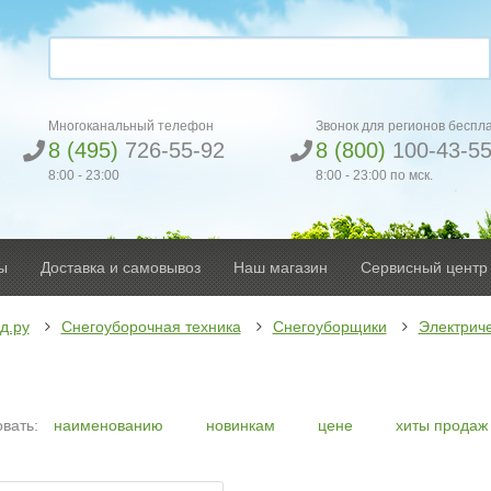
Многоканальный телефон
Звонок для регионов беспл
8 (495)
726-55-92
8 (800)
100-43-5
8:00 - 23:00
8:00 - 23:00 по мск.
ы
Доставка и самовывоз
Наш магазин
Сервисный центр
д.ру
Снегоуборочная техника
Снегоуборщики
Электрич
вать:
наименованию
новинкам
цене
хиты продаж