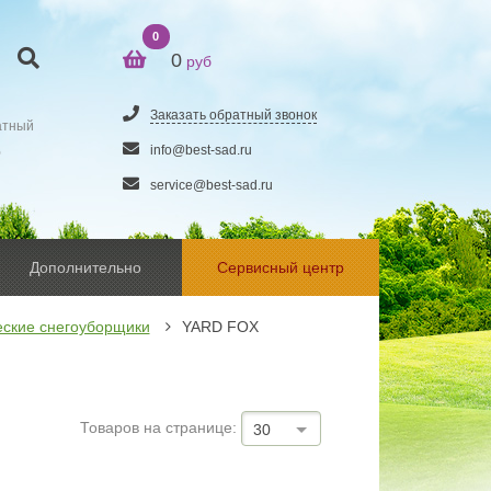
0
0
руб
Заказать обратный звонок
атный
5
info@best-sad.ru
service@best-sad.ru
Дополнительно
Сервисный центр
еские снегоуборщики
YARD FOX
Товаров на странице:
30