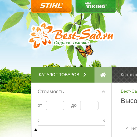
КАТАЛОГ ТОВАРОВ
Контакт
Стоимость
Бест-Са
Высо
от
до
0
0
< Нет 