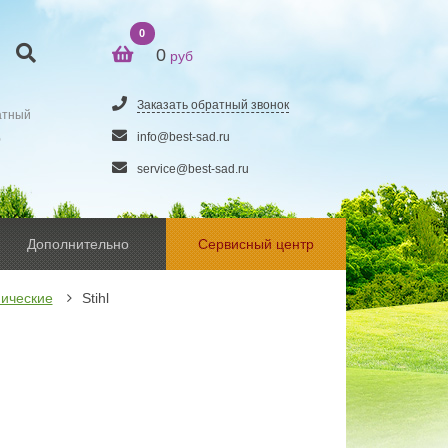
0
0
руб
Заказать обратный звонок
атный
5
info@best-sad.ru
service@best-sad.ru
Дополнительно
Сервисный центр
ические
Stihl