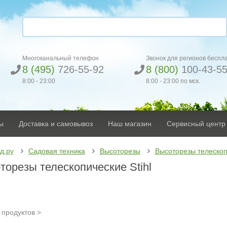
Многоканальный телефон
Звонок для регионов беспл
8 (495)
726-55-92
8 (800)
100-43-5
8:00 - 23:00
8:00 - 23:00 по мск.
ы
Доставка и самовывоз
Наш магазин
Сервисный центр
д.ру
Садовая техника
Высоторезы
Высоторезы телескоп
торезы телескопические Stihl
продуктов >