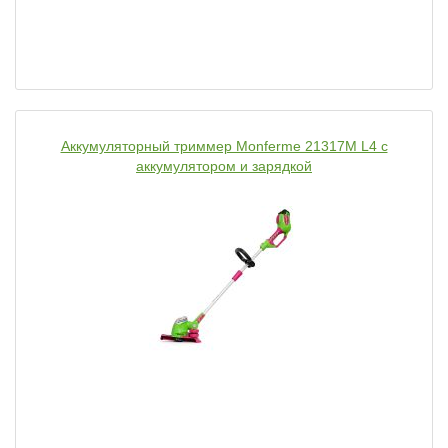
Аккумуляторный триммер Monferme 21317M L4 с
аккумулятором и зарядкой