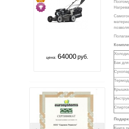
Поэтому
Нагрева
Самогон
материа
позволя
Полагаю
Компле
Холодил
64000
руб.
цена:
Бак для
Сухопар
Термод
Крышка
Инстру
Спирто
Подарк
Книга р