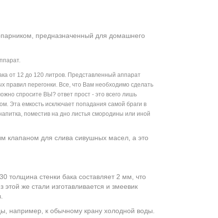
хопарником, предназначенный для домашнего
ппарат.
ака от 12 до 120 литров. Представленный аппарат
ых правил перегонки. Все, что Вам необходимо сделать
зможно спросите ВЫ?
ответ прост - это всего лишь
м. Эта емкость исключает попадания самой браги в
напитка, поместив на дно листья смородины или иной
м клапаном для слива сивушных масел, а это
0 толщина стенки бака составляет 2 мм, что
з этой же стали изготавливается и змеевик
.
ы, например, к обычному крану холодной воды.