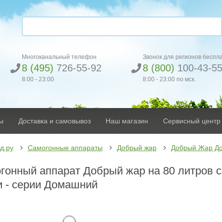
Многоканальный телефон
Звонок для регионов беспл
8 (495)
726-55-92
8 (800)
100-43-5
8:00 - 23:00
8:00 - 23:00 по мск.
ы
Доставка и самовывоз
Наш магазин
Сервисный центр
д.ру
Самогонные аппараты
Добрый жар
Добрый Жар Д
гонный аппарат Добрый жар на 80 литров 
и - серии Домашний