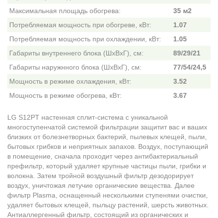
Максимальная площадь обогрева:
35 м2
Потребляемая мощность при обогреве, кВт:
1.07
Потребляемая мощность при охлаждении, кВт:
1.05
Габариты внутреннего блока (ШxВxГ), см:
89/29/21
Габариты наружнного блока (ШxВxГ), см:
77/54/24,5
Мощность в режиме охлаждения, кВт:
3.52
Мощность в режиме обогрева, кВт:
3.67
LG S12PT настенная сплит-система с уникальной
многоступенчатой системой фильтрации защитит вас и ваших
близких от болезнетворных бактерий, пылевых клещей, пыли,
бытовых грибков и неприятных запахов. Воздух, поступающий
в помещение, сначала проходит через антибактериальный
префильтр, который удаляет крупные частицы пыли, грибки и
волокна. Затем тройной воздушный фильтр дезодорирует
воздух, уничтожая летучие органические вещества. Далее
фильтр Plasma, оснащенный несколькими ступенями очистки,
удаляет бытовых клещей, пыльцу растений, шерсть животных.
Антиаллергенный фильтр, состоящий из органических и