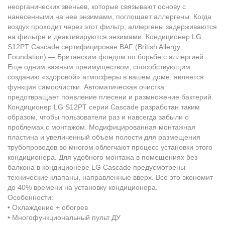
неорганических звеньев, которые связывают основу с
нанесенными на нее энзимами, поглощает аллергены. Когда
воздух проходит через этот фильтр, аллергены задерживаются
на фильтре и деактивируются энзимами. Кондиционер LG
S12PT Cascade сертифицирован BAF (British Allergy
Foundation) — Британским фондом по борьбе с аллергией.
Еще одним важным преимуществом, способствующим
созданию «здоровой» атмосферы в вашем доме, является
функция самоочистки. Автоматическая очистка
предотвращает появление плесени и размножение бактерий.
Кондиционер LG S12PT серии Cascade разработан таким
образом, чтобы пользователи раз и навсегда забыли о
проблемах с монтажом. Модифицированная монтажная
пластина и увеличенный объем полости для размещения
трубопроводов во многом облегчают процесс установки этого
кондиционера. Для удобного монтажа в помещениях без
балкона в кондиционере LG Cascade предусмотрены
технические клапаны, направленные вверх. Все это экономит
до 40% времени на установку кондиционера.
Особенности:
• Охлаждение + обогрев
• Многофункциональный пульт ДУ