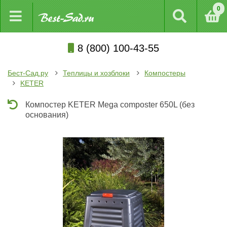
0
8 (800) 100-43-55
Бест-Сад.ру
Теплицы и хозблоки
Компостеры
KETER
Компостер KETER Mega composter 650L (без
основания)