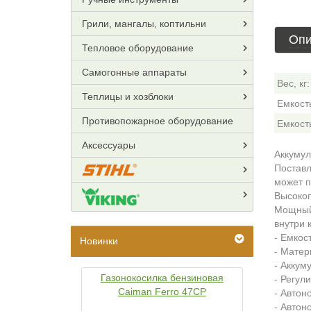
Грили, мангалы, коптильни
Опи
Тепловое оборудование
Самогонные аппараты
Вес, кг:
Теплицы и хозблоки
Емкость
Противопожарное оборудование
Емкость
Аксессуары
Аккумул
Поставл
может п
Высокоп
Мощный 
внутри 
- Емкост
Новинки
- Матер
- Аккуму
Газонокосилка бензиновая
- Регул
Caiman Ferro 47CP
- Автон
- Автон