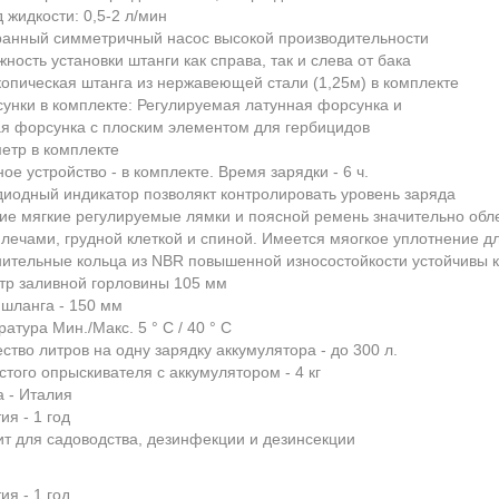
д жидкости: 0,5-2 л/мин
анный симметричный насос высокой производительности
жность установки штанги как справа, так и слева от бака
копическая штанга из нержавеющей стали (1,25м) в комплекте
сунки в комплекте: Регулируемая латунная форсунка и
я форсунка с плоским элементом для гербицидов
етр в комплекте
ное устройство - в комплекте. Время зарядки - 6 ч.
диодный индикатор позволякт контролировать уровень заряда
ие мягкие регулируемые лямки и поясной ремень значительно обле
лечами, грудной клеткой и спиной. Имеется мяогкое уплотнение д
нительные кольца из NBR повышенной износостойкости устойчивы
тр заливной горловины 105 мм
 шланга - 150 мм
ратура Мин./Макс. 5 ° C / 40 ° C
ество литров на одну зарядку аккумулятора - до 300 л.
устого опрыскивателя с аккумулятором - 4 кг
а - Италия
ия - 1 год
т для садоводства, дезинфекции и дезинсекции
ия - 1 год