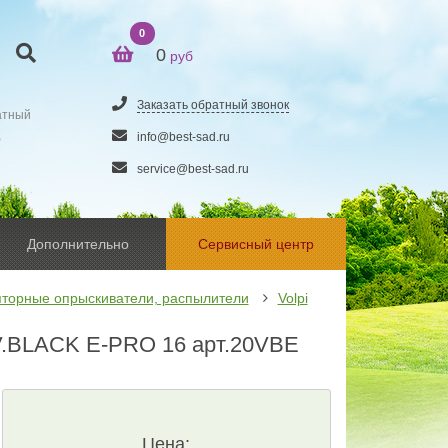
0
0
руб
Заказать обратный звонок
атный
5
info@best-sad.ru
service@best-sad.ru
Дополнительно
Сервисный центр
яторные опрыскиватели, распылители
Volpi
LACK E-PRO 16 арт.20VBE
Цена: