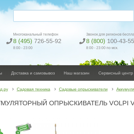
Многоканальный телефон
Звонок для регионов беспл
8 (495)
726-55-92
8 (800)
100-43-5
8:00 - 23:00
8:00 - 23:00 по мск.
ы
Доставка и самовывоз
Наш магазин
Сервисный центр
д.ру
Садовая техника
Садовые опрыскиватели
Аккумул
МУЛЯТОРНЫЙ ОПРЫСКИВАТЕЛЬ VOLPI V.B