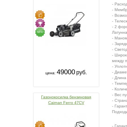
- Расхо
- Мембр
- Возмо
- Телес
- 2 фор
Латунна
NEW!
- Маном
- Заряд
- Свето
- Широк
между п
- Уплот
49000
руб.
- Диаме
цена:
- Длина
- Темпе
- Колич
- Вес п
Газонокосилка бензиновая
- Стран
Caiman Ferro 47CV
- Гарант
Подходи
- Гарант