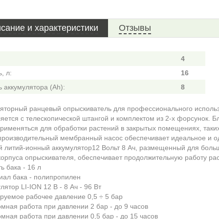
сание и характеристики
Отзывы
4
, л:
16
 аккумулятора (Ah):
8
яторный ранцевый опрыскиватель для профессионального использ
яется с телескопической штангой и комплектом из 2-х форсунок. 
рименяться для обработки растений в закрытых помещениях, таких
роизводительный мембранный насос обеспечивает идеальное и од
литий-ионный аккумулятор12 Вольт 8 Ач, размещенный для боль
корпуса опрыскивателя, обеспечивает продолжительную работу ра
ь бака - 16 л
иал бака - полипропилен
лятор LI-ION 12 В - 8 Ач - 96 Вт
ируемое рабочее давление 0,5 ÷ 5 бар
омная работа при давлении 2 бар - до 9 часов
омная работа при давлении 0,5 бар - до 15 часов