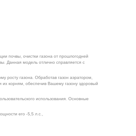
ции почвы, очистки газона от прошлогодней
вы. Данная модель отлично справляется с
му росту газона. Обработав газон аэратором,
 и их корням, обеспечив Вашему газону здоровый
пользовательского использования. Основные
щности его -5,5 л.с.,