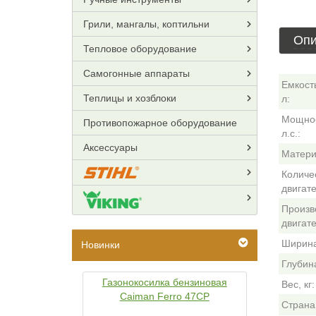
Грили, мангалы, коптильни
Опи
Тепловое оборудование
Самогонные аппараты
Емкост
Теплицы и хозблоки
л:
Мощнос
Противопожарное оборудование
л.с.:
Аксессуары
Матери
Количес
двигате
Произв
двигате
Ширина
Новинки
Глубина
Газонокосилка бензиновая
Вес, кг:
Caiman Ferro 47CP
Страна