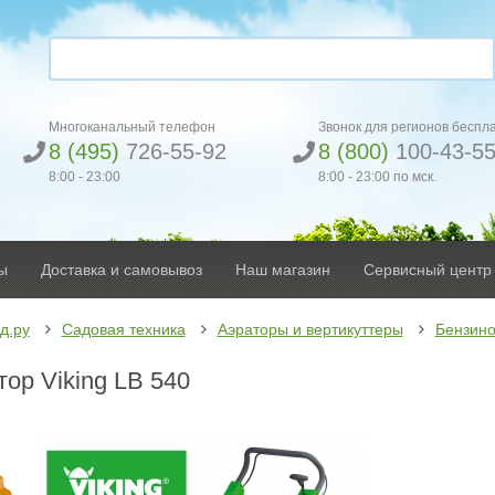
Многоканальный телефон
Звонок для регионов беспл
8 (495)
726-55-92
8 (800)
100-43-5
8:00 - 23:00
8:00 - 23:00 по мск.
ы
Доставка и самовывоз
Наш магазин
Сервисный центр
д.ру
Садовая техника
Аэраторы и вертикуттеры
Бензино
тор Viking LB 540