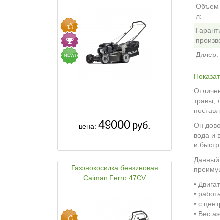
Объем 
л:
Гарант
произв
Дилер:
NEW!
Показат
Отличны
травы, 
поставл
49000
руб.
Он дово
цена:
вода и 
и быстр
Данный 
Газонокосилка бензиновая
преиму
Caiman Ferro 47CV
• Двига
• работ
• с цен
• Вес аэ