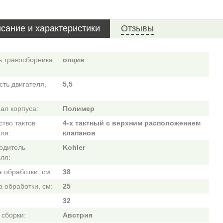
сание и характеристики
Отзывы
ь травосборника,
опция
ть двигателя,
5,5
ал корпуса:
Полимер
тво тактов
4-х тактный c верхним расположением
ля:
клапанов
одитель
Kohler
ля:
 обработки, см:
38
 обработки, см:
25
32
 сборки:
Австрия