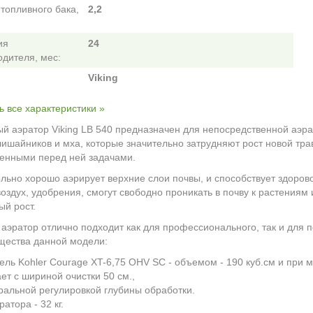
топливного бака,
2,2
ия
24
одителя, мес:
Viking
ь все характеристики »
й аэратор Viking LB 540 предназначен для непосредственной аэра
лишайников и мха, которые значительно затрудняют рост новой тра
енными перед ней задачами.
льно хорошо аэрирует верхние слои почвы, и способствует здорово
воздух, удобрения, смогут свободно проникать в почву к растениям
ый рост.
аэратор отлично подходит как для профессионального, так и для 
щества данной модели:
тель
Kohler Courage XT-6,75 OHV SC
- объемом - 190 куб.см и при мо
ает с шириной очистки 50 см.,
тральной регулировкой глубины обработки.
ратора - 32 кг.