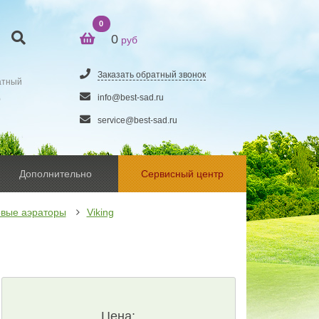
0
0
руб
Заказать обратный звонок
атный
5
info@best-sad.ru
service@best-sad.ru
Дополнительно
Сервисный центр
вые аэраторы
Viking
Цена: