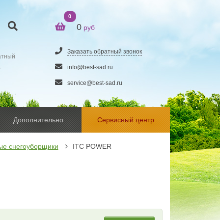
0
0
руб
Заказать обратный звонок
атный
5
info@best-sad.ru
service@best-sad.ru
Дополнительно
Сервисный центр
ые снегоуборщики
ITC POWER