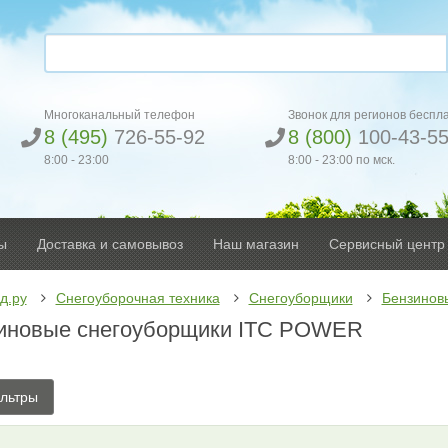
Многоканальный телефон
Звонок для регионов беспл
8 (495)
726-55-92
8 (800)
100-43-5
8:00 - 23:00
8:00 - 23:00 по мск.
ы
Доставка и самовывоз
Наш магазин
Сервисный центр
д.ру
Снегоуборочная техника
Снегоуборщики
Бензинов
иновые снегоуборщики ITC POWER
льтры