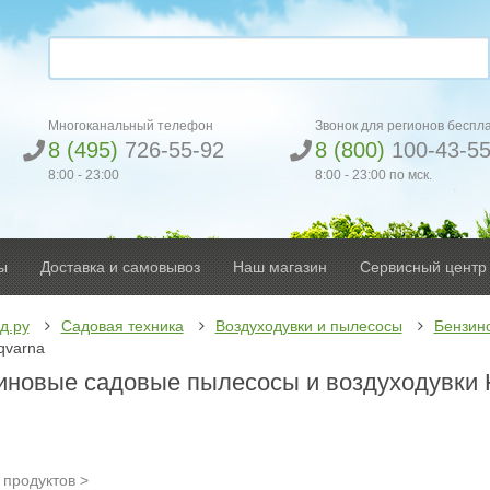
Многоканальный телефон
Звонок для регионов беспл
8 (495)
726-55-92
8 (800)
100-43-5
8:00 - 23:00
8:00 - 23:00 по мск.
ы
Доставка и самовывоз
Наш магазин
Сервисный центр
д.ру
Садовая техника
Воздуходувки и пылесосы
Бензин
qvarna
иновые садовые пылесосы и воздуходувки 
продуктов >