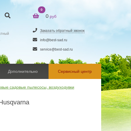
0
0
руб
Заказать обратный звонок
атный
5
info@best-sad.ru
service@best-sad.ru
Дополнительно
Сервисный центр
овые садовые пылесосы, воздуходувки
Husqvarna