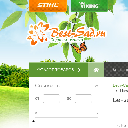
КАТАЛОГ ТОВАРОВ
Контакт
Стоимость
Бест-Са
Hus
от
до
Бенз
0
0
< Нет 