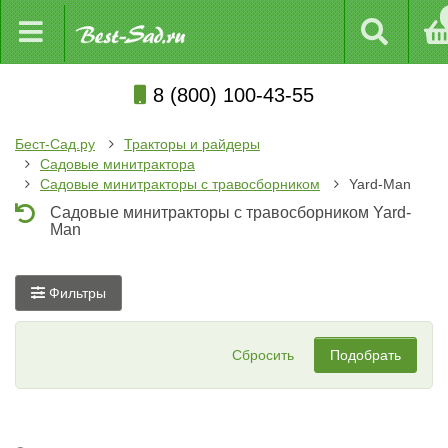
8 (800) 100-43-55
Бест-Сад.ру
Тракторы и райдеры
Садовые минитрактора
Садовые минитракторы с травосборником
Yard-Man
Садовые минитракторы с травосборником Yard-
Man
Фильтры
Сбросить
Подобрать