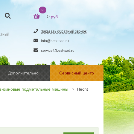
0
0
руб
Заказать обратный звонок
атный
5
info@best-sad.ru
service@best-sad.ru
Дополнительно
Сервисный центр
ензиновые подметальные машины
Hecht