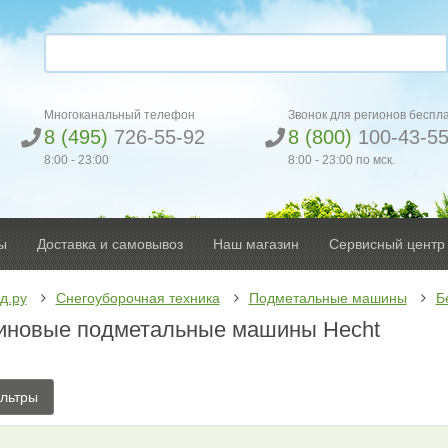
Многоканальный телефон
Звонок для регионов беспл
8 (495)
726-55-92
8 (800)
100-43-5
8:00 - 23:00
8:00 - 23:00 по мск.
ы
Доставка и самовывоз
Наш магазин
Сервисный центр
д.ру
Снегоуборочная техника
Подметальные машины
Б
иновые подметальные машины Hecht
льтры