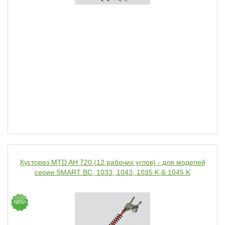
Кусторез MTD AH 720 (12 рабочих углов) - для моделей
серии SMART BC, 1033, 1043, 1035 K & 1045 K
NEW!