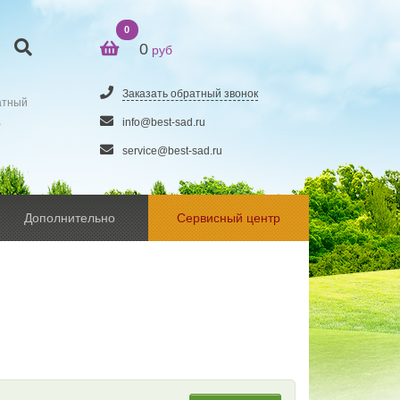
0
0
руб
Заказать обратный звонок
атный
5
info@best-sad.ru
service@best-sad.ru
Дополнительно
Сервисный центр