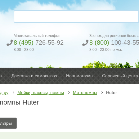
Многоканальный телефон
Звонок для регионов беспл
8 (495)
726-55-92
8 (800)
100-43-5
8:00 - 23:00
8:00 - 23:00 по мск.
ы
Доставка и самовывоз
Наш магазин
Сервисный центр
д.ру
Мойки, насосы, помпы
Мотопомпы
Huter
помпы Huter
льтры