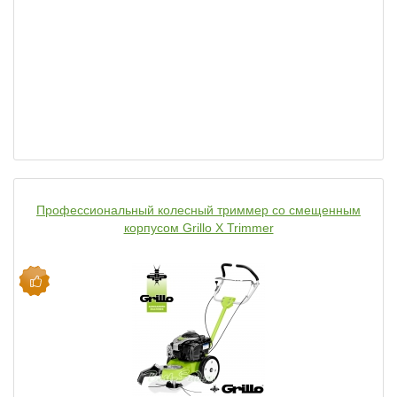
Профессиональный колесный триммер со смещенным
корпусом Grillo X Trimmer