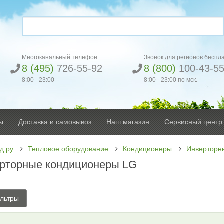
Многоканальный телефон
Звонок для регионов беспл
8 (495)
726-55-92
8 (800)
100-43-5
8:00 - 23:00
8:00 - 23:00 по мск.
ы
Доставка и самовывоз
Наш магазин
Сервисный центр
д.ру
Тепловое оборудование
Кондиционеры
Инверторн
рторные кондиционеры LG
льтры