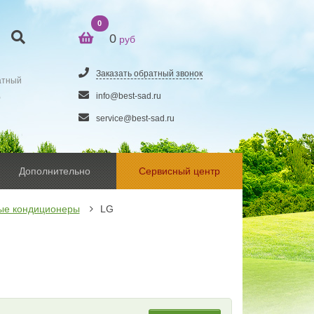
0
0
руб
Заказать обратный звонок
атный
5
info@best-sad.ru
service@best-sad.ru
Дополнительно
Сервисный центр
ые кондиционеры
LG