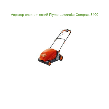
Аэратор электрический Flymo Lawnrake Compact 3400