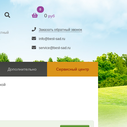
0
0
руб
Заказать обратный звонок
атный
5
info@best-sad.ru
service@best-sad.ru
Дополнительно
Сервисный центр
ной