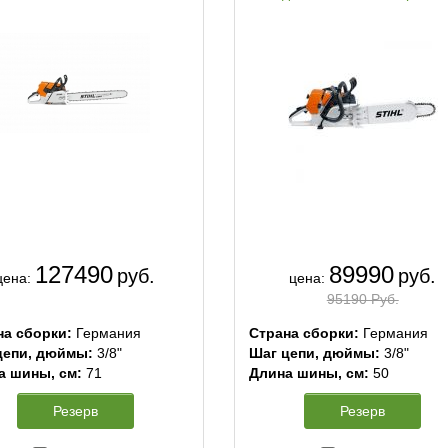
127490
89990
руб.
руб.
цена:
цена:
95190 Руб.
на сборки:
Германия
Страна сборки:
Германия
цепи, дюймы:
3/8"
Шаг цепи, дюймы:
3/8"
а шины, см:
71
Длина шины, см:
50
Резерв
Резерв