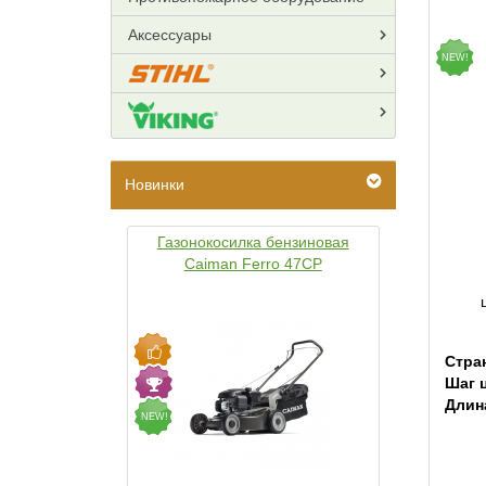
Аксессуары
NEW!
Новинки
Газонокосилка бензиновая
Caiman Ferro 47CP
Стра
Шаг 
Длин
NEW!