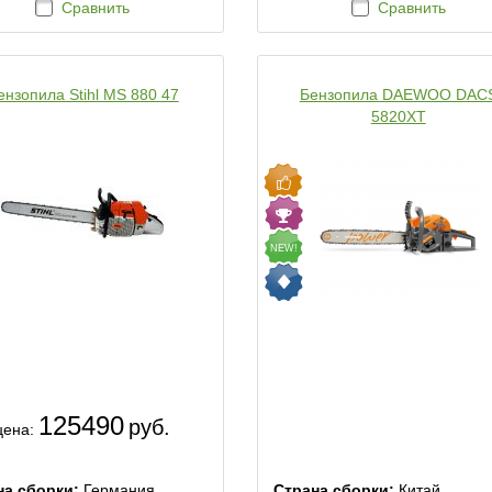
Сравнить
Сравнить
ензопила Stihl MS 880 47
Бензопила DAEWOO DAC
5820XT
NEW!
125490
руб.
цена:
на сборки:
Германия
Страна сборки:
Китай