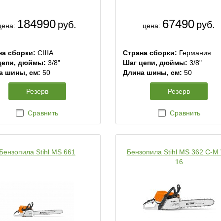
184990
67490
руб.
руб.
цена:
цена:
на сборки:
США
Страна сборки:
Германия
цепи, дюймы:
3/8"
Шаг цепи, дюймы:
3/8"
а шины, см:
50
Длина шины, см:
50
Резерв
Резерв
Сравнить
Сравнить
Бензопила Stihl MS 661
Бензопила Stihl MS 362 C-M
16