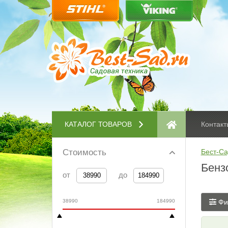
КАТАЛОГ ТОВАРОВ
Контакт
Стоимость
Бест-Са
Бенз
от
до
38990
184990
Фи