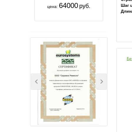
64000
руб.
Шаг 
цена:
Длин
Бе
Previous
Next