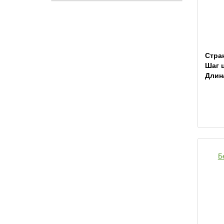
Стра
Шаг 
Длин
Б