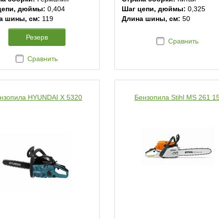
цепи, дюймы:
0,404
Шаг цепи, дюймы:
0,325
а шины, см:
119
Длина шины, см:
50
Резерв
Сравнить
Сравнить
нзопила HYUNDAI Х 5320
Бензопила Stihl MS 261 1