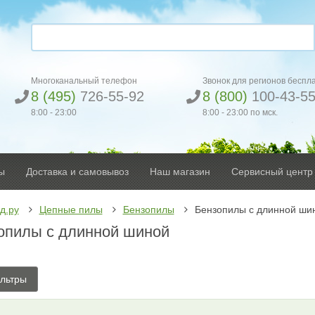
Многоканальный телефон
Звонок для регионов беспл
8 (495)
726-55-92
8 (800)
100-43-5
8:00 - 23:00
8:00 - 23:00 по мск.
ы
Доставка и самовывоз
Наш магазин
Сервисный центр
д.ру
Цепные пилы
Бензопилы
Бензопилы с длинной ши
опилы с длинной шиной
льтры