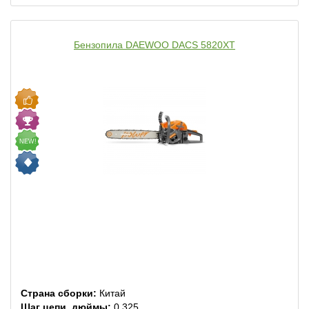
Бензопила DAEWOO DACS 5820XT
NEW!
Страна сборки:
Китай
Шаг цепи, дюймы:
0,325