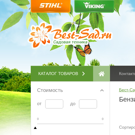
КАТАЛОГ ТОВАРОВ
Контакт
Стоимость
Бест-Са
Бенз
от
до
0
0
Сортиро