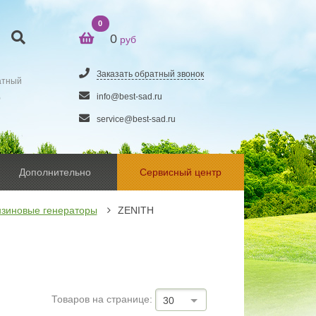
0
0
руб
Заказать обратный звонок
атный
5
info@best-sad.ru
service@best-sad.ru
Дополнительно
Сервисный центр
зиновые генераторы
ZENITH
Товаров на странице:
30