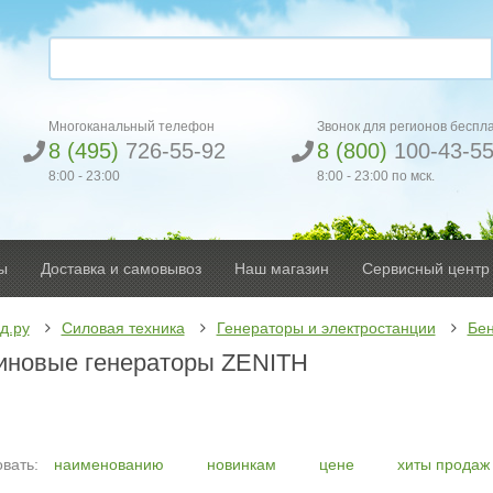
Многоканальный телефон
Звонок для регионов беспл
8 (495)
726-55-92
8 (800)
100-43-5
8:00 - 23:00
8:00 - 23:00 по мск.
ы
Доставка и самовывоз
Наш магазин
Сервисный центр
д.ру
Силовая техника
Генераторы и электростанции
Бен
иновые генераторы ZENITH
вать:
наименованию
новинкам
цене
хиты продаж