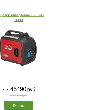
ератор инверторный AL-KO
2000i
45490
руб.
цена:
56990 Руб.
Купить