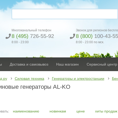
Многоканальный телефон
Звонок для регионов беспл
8 (495)
726-55-92
8 (800)
100-43-5
8:00 - 23:00
8:00 - 23:00 по мск.
ы
Доставка и самовывоз
Наш магазин
Сервисный центр
д.ру
Силовая техника
Генераторы и электростанции
Бен
иновые генераторы AL-KO
вать:
наименованию
новинкам
цене
хиты продаж