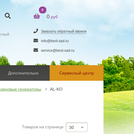
0
0
руб
Заказать обратный звонок
атный
5
info@best-sad.ru
service@best-sad.ru
Дополнительно
Сервисный центр
зиновые генераторы
AL-KO
Товаров на странице:
30