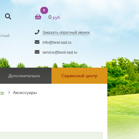
0
0
руб
Заказать обратный звонок
атный
5
info@best-sad.ru
service@best-sad.ru
Дополнительно
Сервисный центр
ли
Аксессуары