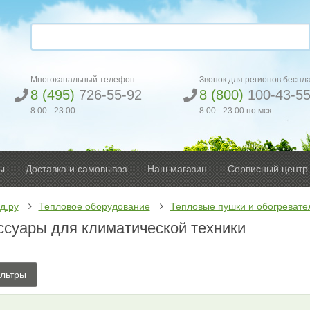
Многоканальный телефон
Звонок для регионов беспл
8 (495)
726-55-92
8 (800)
100-43-5
8:00 - 23:00
8:00 - 23:00 по мск.
ы
Доставка и самовывоз
Наш магазин
Сервисный центр
д.ру
Тепловое оборудование
Тепловые пушки и обогревате
ссуары для климатической техники
льтры