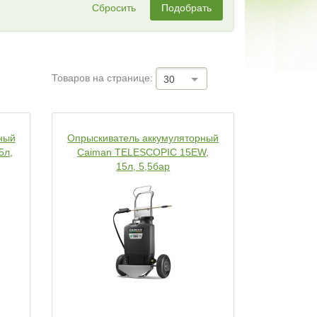
Сбросить
Подобрать
Товаров на странице:
30
ный
Опрыскиватель аккумуляторный
5л,
Caiman TELESCOPIC 15EW,
15л, 5,5бар