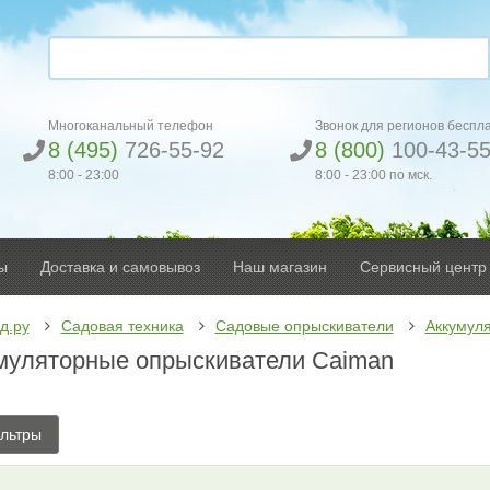
Многоканальный телефон
Звонок для регионов беспл
8 (495)
726-55-92
8 (800)
100-43-5
8:00 - 23:00
8:00 - 23:00 по мск.
ы
Доставка и самовывоз
Наш магазин
Сервисный центр
д.ру
Садовая техника
Садовые опрыскиватели
Аккумул
муляторные опрыскиватели Caiman
льтры