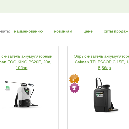
вать:
наименованию
новинкам
цене
хиты продаж
скиватель аккумуляторный
Опрыскиватель аккумулятор
man FOG KING PS20E, 20л,
Caiman TELESCOPIC 15E, 1
10бар
5,5бар