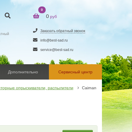
0
0
руб
Заказать обратный звонок
атный
5
info@best-sad.ru
service@best-sad.ru
Дополнительно
Сервисный центр
яторные опрыскиватели, распылители
Caiman