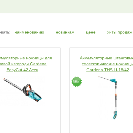
вать:
наименованию
новинкам
цене
хиты продаж
умуляторные ножницы для
Аккумуляторные штанговы
живой изгороди Gardena
телескопические ножниц
EasyCut 42 Accu
Gardena THS Li-18/42
NEW!