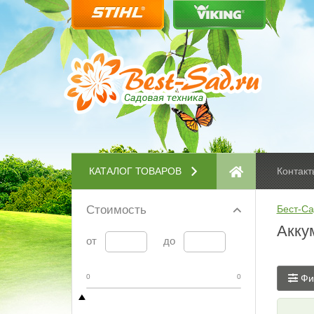
КАТАЛОГ ТОВАРОВ
Контакт
Стоимость
Бест-Са
Акку
от
до
0
0
Фи