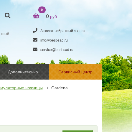
0
0
руб
Заказать обратный звонок
атный
5
info@best-sad.ru
service@best-sad.ru
Дополнительно
Сервисный центр
умуляторные ножницы
Gardena