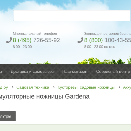
Многоканальный телефон
Звонок для регионов беспл
8 (495)
726-55-92
8 (800)
100-43-5
8:00 - 23:00
8:00 - 23:00 по мск.
ы
Доставка и самовывоз
Наш магазин
Сервисный центр
д.ру
Садовая техника
Кусторезы, садовые ножницы
Акк
муляторные ножницы Gardena
льтры