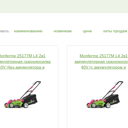
вать:
наименованию
новинкам
цене
хиты продаж
onferme 25177M L4 2в1
Monferme 25177M L4 2в1
умуляторная газонокосилка
аккумуляторная газонокоси
40V (без аккумулятора и
40V (с аккумулятором и
зарядного устройства)
зарядным устройством)