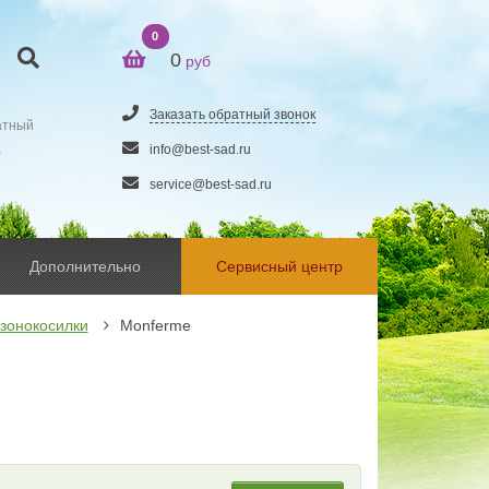
0
0
руб
Заказать обратный звонок
атный
5
info@best-sad.ru
service@best-sad.ru
Дополнительно
Сервисный центр
зонокосилки
Monferme