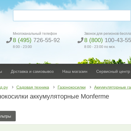
Многоканальный телефон
Звонок для регионов беспл
8 (495)
726-55-92
8 (800)
100-43-5
8:00 - 23:00
8:00 - 23:00 по мск.
ы
Доставка и самовывоз
Наш магазин
Сервисный центр
д.ру
Садовая техника
Газонокосилки
Аккумуляторные га
нокосилки аккумуляторные Monferme
льтры