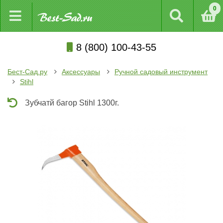
0
8 (800) 100-43-55
Бест-Сад.ру
Аксессуары
Ручной садовый инструмент
Stihl
Зубчатй багор Stihl 1300г.