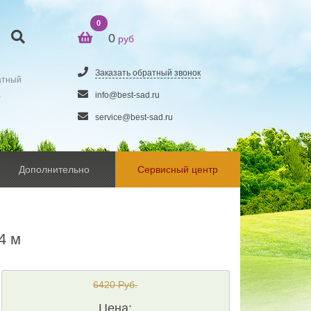
0
0
руб
Заказать обратный звонок
атный
5
info@best-sad.ru
service@best-sad.ru
Дополнительно
Сервисный центр
4 м
6420 Руб.
Цена: