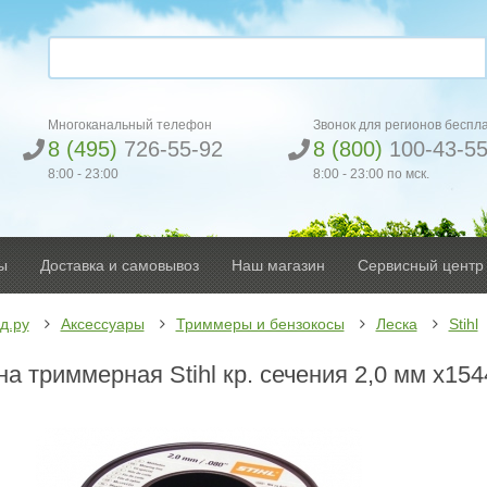
Многоканальный телефон
Звонок для регионов беспл
8 (495)
726-55-92
8 (800)
100-43-5
8:00 - 23:00
8:00 - 23:00 по мск.
ы
Доставка и самовывоз
Наш магазин
Сервисный центр
д.ру
Аксессуары
Триммеры и бензокосы
Леска
Stihl
а триммерная Stihl кр. сечения 2,0 мм х154