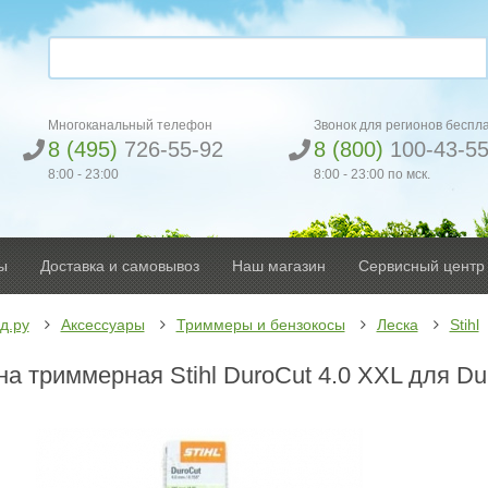
Многоканальный телефон
Звонок для регионов беспл
8 (495)
726-55-92
8 (800)
100-43-5
8:00 - 23:00
8:00 - 23:00 по мск.
ы
Доставка и самовывоз
Наш магазин
Сервисный центр
д.ру
Аксессуары
Триммеры и бензокосы
Леска
Stihl
на триммерная Stihl DuroCut 4.0 XXL для Du