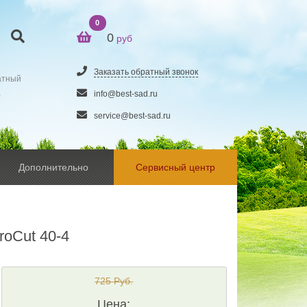
0
0
руб
Заказать обратный звонок
атный
5
info@best-sad.ru
service@best-sad.ru
Дополнительно
Сервисный центр
roCut 40-4
725 Руб.
Цена: