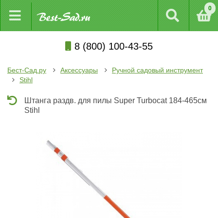
0
8 (800) 100-43-55
Бест-Сад.ру
Аксессуары
Ручной садовый инструмент
Stihl
Штанга раздв. для пилы Super Turbocat 184-465см
Stihl