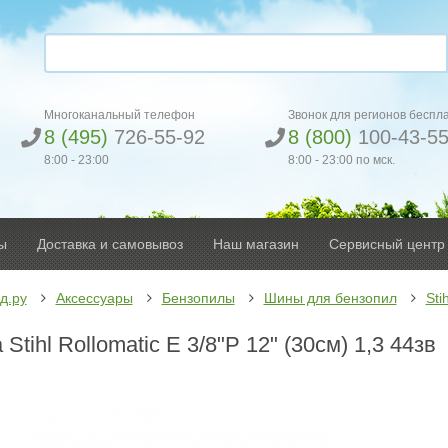
Многоканальный телефон
Звонок для регионов беспл
8 (495)
726-55-92
8 (800)
100-43-5
8:00 - 23:00
8:00 - 23:00 по мск.
ы
Доставка и самовывоз
Наш магазин
Сервисный центр
д.ру
Аксессуары
Бензопилы
Шины для бензопил
Stih
Stihl Rollomatic E 3/8"P 12" (30см) 1,3 44зв