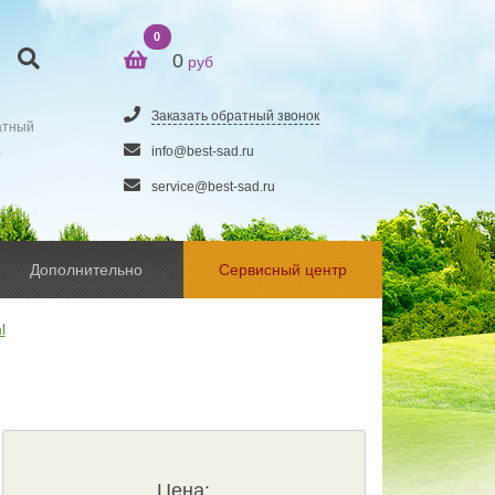
0
0
руб
Заказать обратный звонок
атный
5
info@best-sad.ru
service@best-sad.ru
Дополнительно
Сервисный центр
l
Цена: