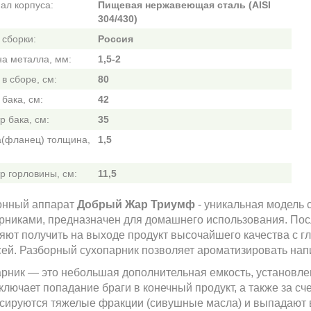
ал корпуса:
Пищевая нержавеющая сталь (AISI
304/430)
 сборки:
Россия
а металла, мм:
1,5-2
в сборе, см:
80
бака, см:
42
 бака, см:
35
(фланец) толщина,
1,5
р горловины, см:
11,5
онный аппарат
Добрый Жар Триумф
- уникальная модель 
рниками, предназначен для домашнего использования. По
яют получить на выходе продукт высочайшего качества с гл
ей. Разборный сухопарник позволяет ароматизировать напи
рник — это небольшая дополнительная емкость, установле
ключает попадание браги в конечный продукт, а также за сч
сируются тяжелые фракции (сивушные масла) и выпадают 