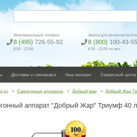
Многоканальный телефон
Звонок для регионов беспл
8 (495)
726-55-92
8 (800)
100-43-5
8:00 - 23:00
8:00 - 23:00 по мск.
ы
Доставка и самовывоз
Наш магазин
Сервисный центр
д.ру
Самогонные аппараты
Добрый жар
Добрый Жар Т
гонный аппарат "Добрый Жар" Триумф 40 