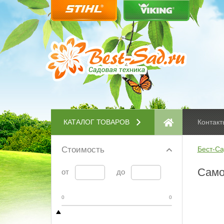
КАТАЛОГ ТОВАРОВ
Контакт
Стоимость
Бест-Са
Само
от
до
0
0