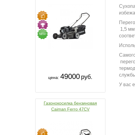
Сухопа
избежа
Перего
1,5 мм
NEW!
соотве
Исполь
Самого
перего
термод
службы
49000
руб.
цена:
У вас 
Газонокосилка бензиновая
Caiman Ferro 47CV