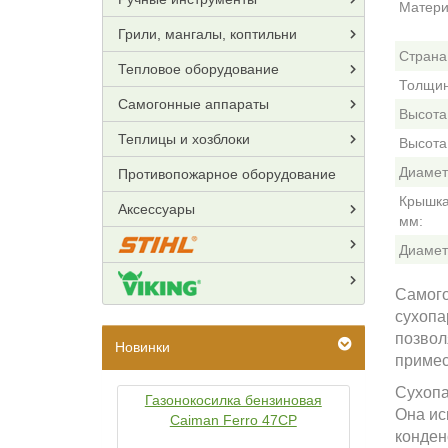
Матери
Грили, мангалы, коптильни
Страна
Тепловое оборудование
Толщин
Самогонные аппараты
Высота 
Теплицы и хозблоки
Высота 
Диаметр
Противопожарное оборудование
Крышка
Аксессуары
мм:
Диамет
Самог
сухопа
позвол
Новинки
примес
Сухопа
Газонокосилка бензиновая
Она ис
Caiman Ferro 47CP
конден