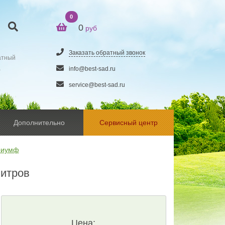
0
0
руб
Заказать обратный звонок
атный
5
info@best-sad.ru
service@best-sad.ru
Дополнительно
Сервисный центр
риумф
литров
Цена: