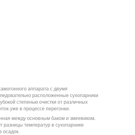
самогонного аппарата с двумя
следовательно расположенные сухопарники
убокой степенью очистки от различных
ток уже в процессе перегонки.
нная между основным баком и змеевиком.
ет разницы температур в сухопарнике
в осадок.