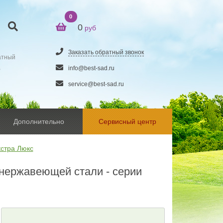
0
0
руб
Заказать обратный звонок
атный
5
info@best-sad.ru
service@best-sad.ru
Дополнительно
Сервисный центр
стра Люкс
нержавеющей стали - серии