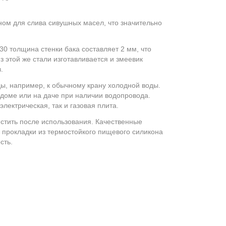
м для слива сивушных масел, что значительно
0 толщина стенки бака составляет 2 мм, что
з этой же стали изготавливается и змеевик
.
ы, например, к обычному крану холодной воды.
м доме или на даче при наличии водопровода.
лектрическая, так и газовая плита.
стить после использования. Качественные
 прокладки из термостойкого пищевого силикона
сть.