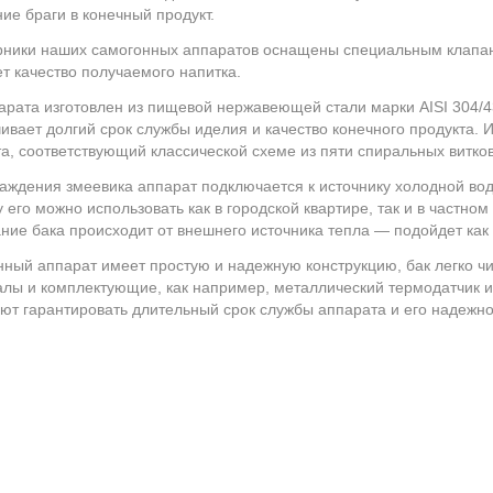
ие браги в конечный продукт.
ники наших самогонных аппаратов оснащены специальным клапано
т качество получаемого напитка.
арата изготовлен из пищевой нержавеющей стали марки AISI 304/43
ивает долгий срок службы иделия и качество конечного продукта. И
а, соответствующий классической схеме из пяти спиральных витков
аждения змеевика аппарат подключается к источнику холодной вод
 его можно использовать как в городской квартире, так и в частно
ние бака происходит от внешнего источника тепла — подойдет как э
ный аппарат имеет простую и надежную конструкцию, бак легко чи
лы и комплектующие, как например, металлический термодатчик и
ют гарантировать длительный срок службы аппарата и его надежно