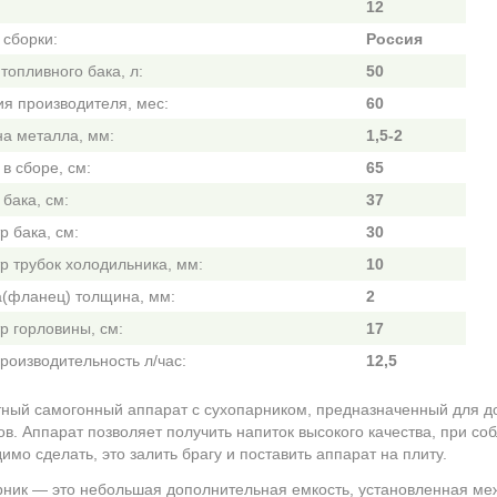
12
 сборки:
Россия
топливного бака, л:
50
ия производителя, мес:
60
а металла, мм:
1,5-2
в сборе, см:
65
бака, см:
37
 бака, см:
30
р трубок холодильника, мм:
10
(фланец) толщина, мм:
2
р горловины, см:
17
роизводительность л/час:
12,5
ный самогонный аппарат с сухопарником, предназначенный для д
ов. Аппарат позволяет получить напиток высокого качества, при со
имо сделать, это залить брагу и поставить аппарат на плиту.
ник — это небольшая дополнительная емкость, установленная ме