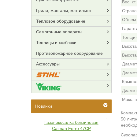
Вес, кг:
Грили, мангалы, коптильни
Страна
Объем 
Тепловое оборудование
Гарант
Самогонные аппараты
Толщин
Теплицы и хозблоки
Высота 
Противопожарное оборудование
Высота 
Аксессуары
Диаметр
Диамет
Крышка
Диамет
Макс. п
Новинки
Компакт
50 литр
Газонокосилка бензиновая
необход
Caiman Ferro 47CP
Сухопар