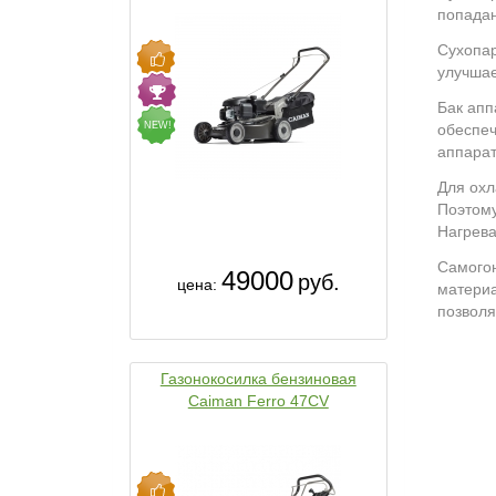
попадан
Сухопар
улучшае
Бак апп
NEW!
обеспеч
аппарат
Для охл
Поэтому
Нагрева
Самогон
49000
руб.
цена:
материа
позволя
Газонокосилка бензиновая
Caiman Ferro 47CV