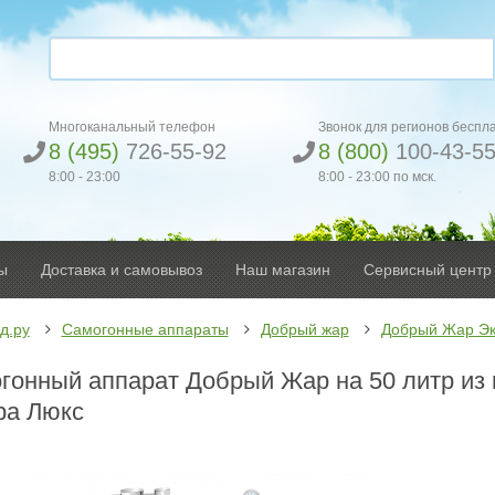
Многоканальный телефон
Звонок для регионов беспл
8 (495)
726-55-92
8 (800)
100-43-5
8:00 - 23:00
8:00 - 23:00 по мск.
ы
Доставка и самовывоз
Наш магазин
Сервисный центр
д.ру
Самогонные аппараты
Добрый жар
Добрый Жар Эк
гонный аппарат Добрый Жар на 50 литр из 
ра Люкс