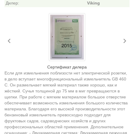
Дилер:
Viking
Previous
Ne
Сертификат дилера
Если для измельчения поблизости нет электрической розетки,
в дело вступает многофункциональный измельчитель GB 460
C. Он размельчает мягкий материал также хорошо, как и
жёсткий. Сучья толщиной до 75 мм в миг превращаются в
щепки. При работе с мягким материалом большое отверстие
обеспечивает возможность измельчения большого количества
материала. Благодаря его высокой производительности этот
бензиновый измельчитель превосходно подходит для
фруктовых садов, садоводческих хозяйств и других
профессиональных областей применения. Дополнительное
оснащение: - Двухкамерная система: Двухкамерная режущая