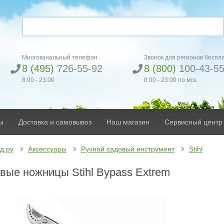
Многоканальный телефон
Звонок для регионов беспл
8 (495)
726-55-92
8 (800)
100-43-5
8:00 - 23:00
8:00 - 23:00 по мск.
ы
Доставка и самовывоз
Наш магазин
Сервисный центр
д.ру
Аксессуары
Ручной садовый инструмент
Stihl
вые ножницы Stihl Bypass Extrem