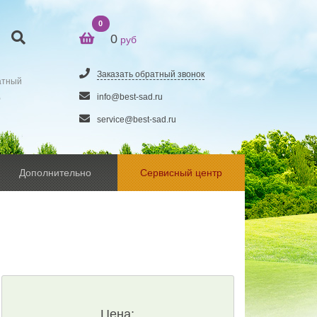
0
0
руб
Заказать обратный звонок
атный
5
info@best-sad.ru
service@best-sad.ru
Дополнительно
Сервисный центр
Цена: