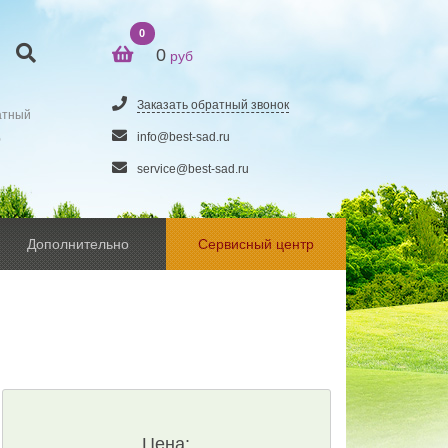
0
0
руб
Заказать обратный звонок
атный
5
info@best-sad.ru
service@best-sad.ru
Дополнительно
Сервисный центр
Цена: