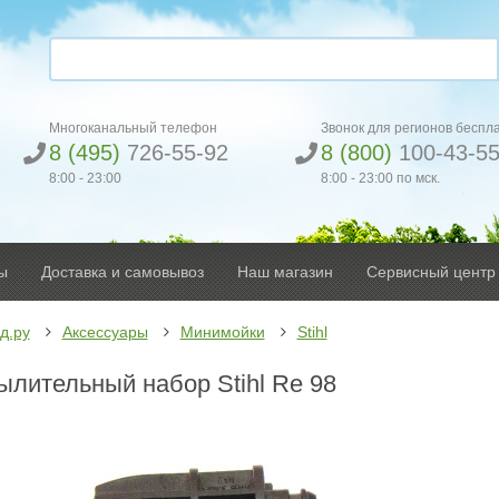
Многоканальный телефон
Звонок для регионов беспл
8 (495)
726-55-92
8 (800)
100-43-5
8:00 - 23:00
8:00 - 23:00 по мск.
ы
Доставка и самовывоз
Наш магазин
Сервисный центр
д.ру
Аксессуары
Минимойки
Stihl
ылительный набор Stihl Rе 98