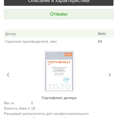
Описание и характеристики
Отзывы
Дилер:
Stihl
Гарантия производителя, мес:
24
Previous
Ne
Сертификат дилера
Вес кг
5
Емкость бака л
18
Ранцевый распылитель для профессионального