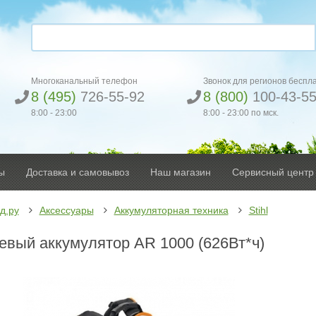
Многоканальный телефон
Звонок для регионов беспл
8 (495)
726-55-92
8 (800)
100-43-5
8:00 - 23:00
8:00 - 23:00 по мск.
ы
Доставка и самовывоз
Наш магазин
Сервисный центр
д.ру
Аксессуары
Аккумуляторная техника
Stihl
евый аккумулятор AR 1000 (626Вт*ч)