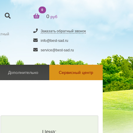
0
0
руб
Заказать обратный звонок
атный
5
info@best-sad.ru
service@best-sad.ru
Дополнительно
Сервисный центр
Цена: