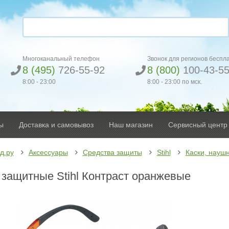
Многоканальный телефон
Звонок для регионов беспл
8 (495)
726-55-92
8 (800)
100-43-5
8:00 - 23:00
8:00 - 23:00 по мск.
ы
Доставка и самовывоз
Наш магазин
Сервисный центр
д.ру
Аксессуары
Средства защиты
Stihl
Каски, наушн
 защитные Stihl Контраст оранжевые