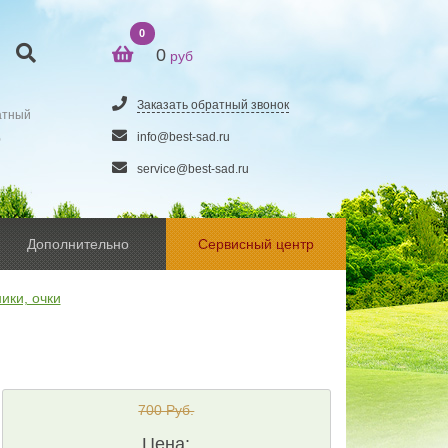
0
0
руб
Заказать обратный звонок
атный
5
info@best-sad.ru
service@best-sad.ru
Дополнительно
Сервисный центр
ики, очки
700 Руб.
Цена: