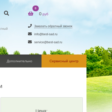
0
0
руб
Заказать обратный звонок
атный
5
info@best-sad.ru
service@best-sad.ru
Дополнительно
Сервисный центр
и
Цена: