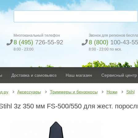
Многоканальный телефон
Звонок для регионов беспл
8 (495)
726-55-92
8 (800)
100-43-5
8:00 - 23:00
8:00 - 23:00 по мск.
ы
Доставка и самовывоз
Наш магазин
Сервисный центр
д.ру
Аксессуары
Триммеры и бензокосы
Ножи
Stihl
tihl 3z 350 мм FS-500/550 для жест. поросл