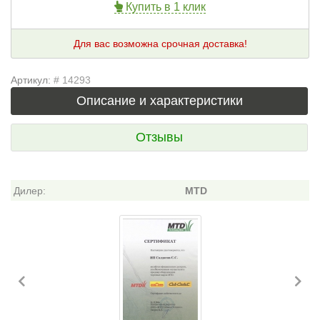
Купить в 1 клик
Для вас возможна срочная доставка!
Артикул:
# 14293
Описание и характеристики
Отзывы
Дилер:
MTD
Previous
Ne