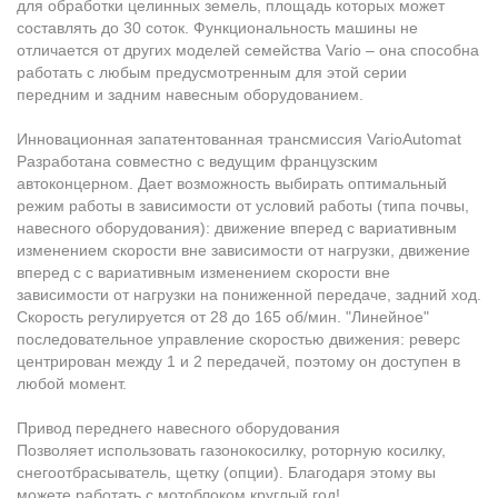
для обработки целинных земель, площадь которых может
составлять до 30 соток. Функциональность машины не
отличается от других моделей семейства Vario – она способна
работать с любым предусмотренным для этой серии
передним и задним навесным оборудованием.
Инновационная запатентованная трансмиссия VarioAutomat
Разработана совместно с ведущим французским
автоконцерном. Дает возможность выбирать оптимальный
режим работы в зависимости от условий работы (типа почвы,
навесного оборудования): движение вперед с вариативным
изменением скорости вне зависимости от нагрузки, движение
вперед с с вариативным изменением скорости вне
зависимости от нагрузки на пониженной передаче, задний ход.
Скорость регулируется от 28 до 165 об/мин. "Линейное"
последовательное управление скоростью движения: реверс
центрирован между 1 и 2 передачей, поэтому он доступен в
любой момент.
Привод переднего навесного оборудования
Позволяет использовать газонокосилку, роторную косилку,
снегоотбрасыватель, щетку (опции). Благодаря этому вы
можете работать с мотоблоком круглый год!