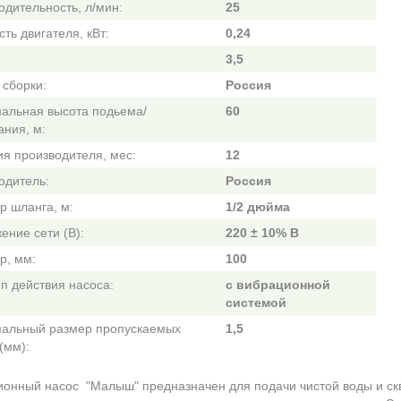
одительность, л/мин:
25
ть двигателя, кВт:
0,24
3,5
 сборки:
Россия
альная высота подьема/
60
ания, м:
ия производителя, мес:
12
одитель:
Россия
р шланга, м:
1/2 дюйма
ение сети (В):
220 ± 10% В
р, мм:
100
п действия насоса:
с вибрационной
системой
альный размер пропускаемых
1,5
(мм):
онный насос "Малыш" предназначен для подачи чистой воды и скв