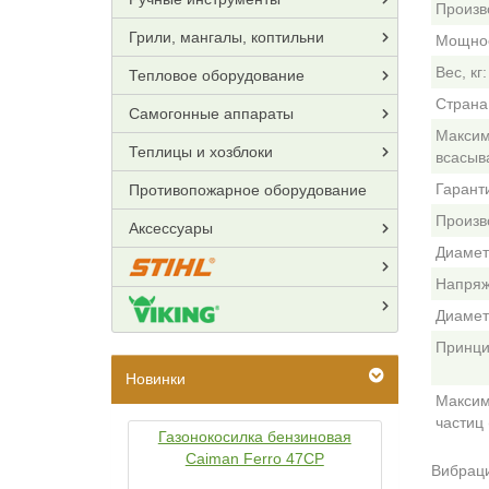
Произв
Грили, мангалы, коптильни
Мощнос
Вес, кг:
Тепловое оборудование
Страна
Самогонные аппараты
Максим
Теплицы и хозблоки
всасыв
Гарант
Противопожарное оборудование
Произв
Аксессуары
Диамет
Напряж
Диамет
Принци
Новинки
Максим
частиц 
Газонокосилка бензиновая
Caiman Ferro 47CP
Вибраци