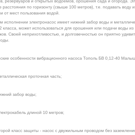
в, резервуаров и открытых водоемов, орошения сада и огорода. Эл
 расстояния по горизонту (свыше 100 метров), т.е. подавать воду
и от мест пользования водой.
м исполнении электронасос имеет нижний забор воды и металличес
2 класса, может использоваться для орошения или подачи воды из 
ков. Своей неприхотливостью, и долговечностью он приятно удивит
годы.
ские особенности вибрационного насоса Тополь БВ 0,12-40 Малыш
еталлическая проточная часть;
ижний забор воды;
лектрокабель длиной 10 метров;
торой класс защиты - насос с двужильным проводом без заземлени