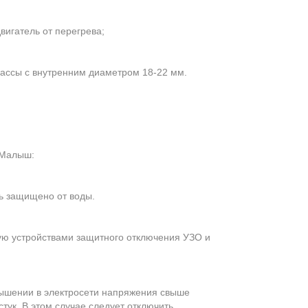
игатель от перегрева;
ассы с внутренним диаметром 18-22 мм.
 Малыш:
ь защищено от воды.
ную устройствами защитного отключения УЗО и
ышении в электросети напряжения свыше
тук. В этом случае следует отключить