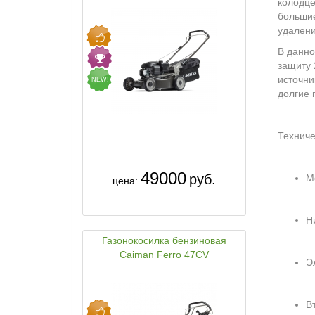
колодце
большие
удалени
В данно
защиту 
источни
NEW!
долгие 
Техниче
49000
руб.
М
цена:
Н
Газонокосилка бензиновая
Caiman Ferro 47CV
Э
В