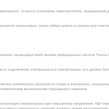
ермозащита - в насосе установлен термопротектор, защищающий дв
ется использовать только гибкие шланги из резины или пластм
чения, касающиеся всей линейки вибрационных насосов Тополь
есто подключения электронасоса в электрическую сеть должно быт
ключать электронасос допускается только в электросеть, оснащен
втоматическим выключателем подходящего номинала.
ксплуатация электронасоса при повышенном напряжении. При пов
опустимого электронасос начинает издавать резкий металлический с