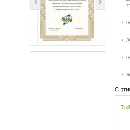
э
Previous
Next
П
Д
П
Э
С эти
Труб