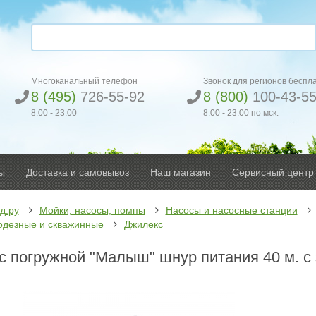
Многоканальный телефон
Звонок для регионов беспл
8 (495)
726-55-92
8 (800)
100-43-5
8:00 - 23:00
8:00 - 23:00 по мск.
ы
Доставка и самовывоз
Наш магазин
Сервисный центр
д.ру
Мойки, насосы, помпы
Насосы и насосные станции
одезные и скважинные
Джилекс
с погружной "Малыш" шнур питания 40 м. с