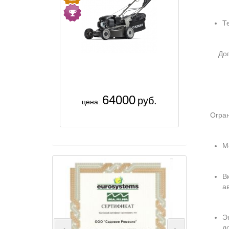
Т
Допуска
64000
руб.
цена:
Ограни
М
В
а
Э
д