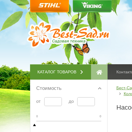
КАТАЛОГ ТОВАРОВ
Контакт
Стоимость
Бест-Са
Кол
от
до
Насо
0
0