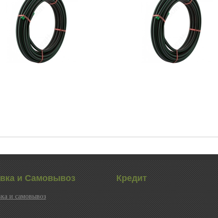
вка и Самовывоз
Кредит
ка и самовывоз