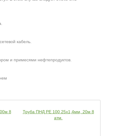
а.
сетевой кабель.
сором и примесями нефтепродуктов.
 нем
00м 8
Труба ПНД РЕ 100 25х1,4мм, 20м 8
Труба ПНД РЕ 
атм.