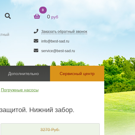
0
0
руб
Заказать обратный звонок
атный
5
info@best-sad.ru
service@best-sad.ru
Дополнительно
Сервисный центр
Погружные насосы
 защитой. Нижний забор.
3270 Руб.